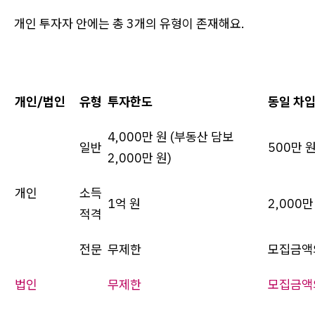
개인 투자자 안에는 총 3개의 유형이 존재해요.
개인/법인
유형
투자한도
동일 차
4,000만 원 (부동산 담보
일반
500만 
2,000만 원)
개인
소득
1억 원
2,000만
적격
전문
무제한
모집금액
법인
무제한
모집금액